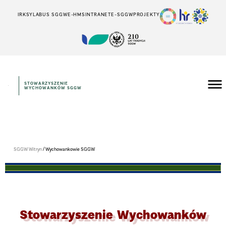
IRK
SYLABUS SGGW
E-HMS
INTRANET
E-SGGW
PROJEKTY
STOWARZYSZENIE
WYCHOWANKÓW SGGW
/
SGGW Witryn
Wychowankowie SGGW
Stowarzyszenie Wychowanków