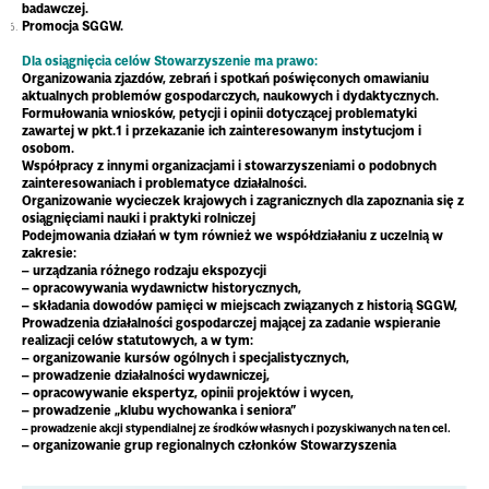
badawczej.
Promocja SGGW.
Dla osiągnięcia celów Stowarzyszenie ma prawo:
Organizowania zjazdów, zebrań i spotkań poświęconych omawianiu
aktualnych problemów gospodarczych, naukowych i dydaktycznych.
Formułowania wniosków, petycji i opinii dotyczącej problematyki
zawartej w pkt.1 i przekazanie ich zainteresowanym instytucjom i
osobom.
Współpracy z innymi organizacjami i stowarzyszeniami o podobnych
zainteresowaniach i problematyce działalności.
Organizowanie wycieczek krajowych i zagranicznych dla zapoznania się z
osiągnięciami nauki i praktyki rolniczej
Podejmowania działań w tym również we współdziałaniu z uczelnią w
zakresie:
– urządzania różnego rodzaju ekspozycji
– opracowywania wydawnictw historycznych,
– składania dowodów pamięci w miejscach związanych z historią SGGW,
Prowadzenia działalności gospodarczej mającej za zadanie wspieranie
realizacji celów statutowych, a w tym:
– organizowanie kursów ogólnych i specjalistycznych,
– prowadzenie działalności wydawniczej,
– opracowywanie ekspertyz, opinii projektów i wycen,
– prowadzenie „klubu wychowanka i seniora”
– prowadzenie akcji stypendialnej ze środków własnych i pozyskiwanych na ten cel.
– organizowanie grup regionalnych członków Stowarzyszenia