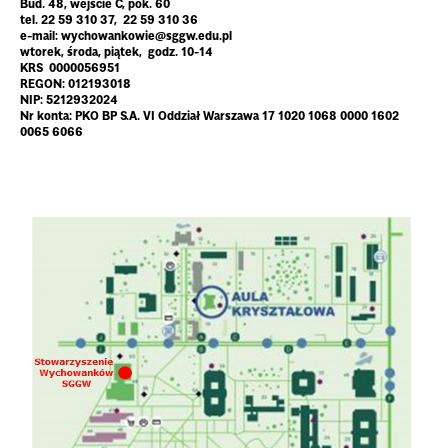
Bud. 48, wejście C, pok. 60
tel. 22 59 310 37,
22 59 310 36
e-mail: wychowankowie@sggw.edu.pl
wtorek, środa, piątek, godz. 10-14
KRS 0000056951
REGON: 012193018
NIP: 5212932024
Nr konta: PKO BP S.A. VI Oddział Warszawa 17 1020 1068 0000 1602
0065 6066