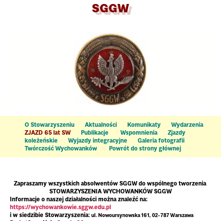
SGGW
O Stowarzyszeniu
Aktualności
Komunikaty
Wydarzenia
ZJAZD 65 lat SW
Publikacje
Wspomnienia
Zjazdy
koleżeńskie
Wyjazdy integracyjne
Galeria fotografii
Twórczość
Wychowanków
Powrót do strony głównej
Zapraszamy wszystkich absolwentów SGGW do wspólnego tworzenia
STOWARZYSZENIA WYCHOWANKÓW SGGW
Informacje o naszej działalności można znaleźć na:
https://wychowankowie.sggw.edu.pl
i w siedzibie Stowarzyszenia:
ul.
Nowoursynowska 161, 02-787 Warszawa