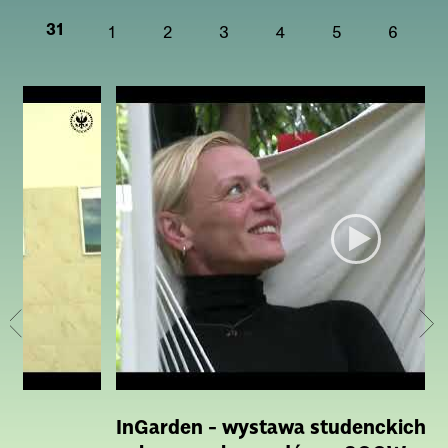
31
1
2
3
4
5
6
to
InGarden - wystawa studenckich pr