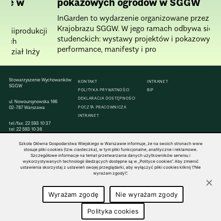
j je w
pokazowych ogrodów w SGGW
InGarden to wydarzenie organizowane przez Ka
Krajobrazu SGGW. W jego ramach odbywa się wi
eriiprodukcji
studenckich: wystawy projektów i pokazowych
szych
performance, manifesty i pro
Wydział Inży
Stowarzyszenie Wychowanków
KONTAKT
INTRANET
SGGW
POLITYKA PRYWATNOŚCI
BIP
DEKLARACJA DOSTĘPNOŚCI
ul. Nowoursynowska 166
02-787 Warszawa
POCZTA PRACOWNICZA
INTRANET
tel./fax: 22 593 10 37
tel: 22 593 10 36
Szkoła Główna Gospodarstwa Wiejskiego w Warszawie informuje, że na swoich stronach www
stosuje pliki cookies (tzw. ciasteczka), w tym pliki funkcjonalne, analityczne i reklamowe.
Szczegółowe informacje na temat przetwarzania danych użytkowników serwisu i
wykorzystywanych technologii śledzących dostępne są w „Polityce cookies”. Aby zmienić
© 1816–2026 SGGW — ALL RIGHTS RESERVED
ustawienia skorzystaj z ustawień swojej przeglądarki, aby wyłączyć pliki cookies kliknij \"Nie
wyrażam zgody\".
Wyrażam zgodę
Nie wyrażam zgody
Polityka cookies