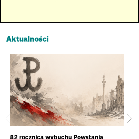
Kliknij tutaj
Aktualności
82 rocznica wybuchu Powstania
Zeb