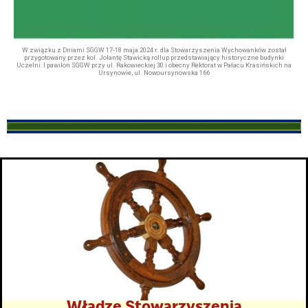
W związku z Dniami SGGW 17-18 maja 2024 r. dla Stowarzyszenia Wychowanków został
przygotowany przez kol. Jolantę Stawicką rollup przedstawiający historyczne budynki
Uczelni: I pawilon SGGW przy ul. Rakowieckiej 30 i obecny Rektorat w Pałacu Krasińskich na
Ursynowie, ul. Nowoursynowska 166
Władze Stowarzyszenia